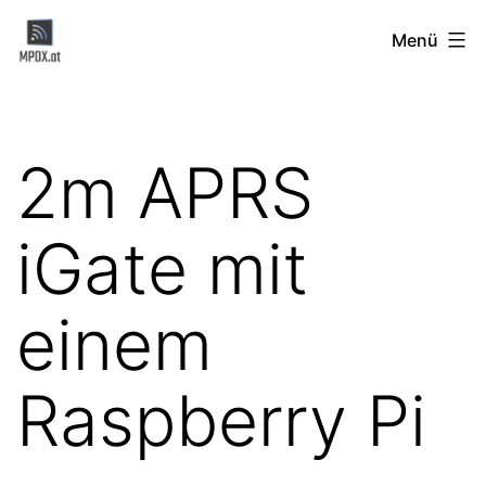
Zum
MPDX.at
Menü
Inhalt
springen
2m APRS
iGate mit
einem
Raspberry Pi